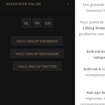
RESERVEER ONLINE
Een gezonde 
Daarvoor h
Voor zowel de
NL
FR
EN
Lifting 60 mi
producten van 
VOLG ONS OP FACEBOOK
Refresh ba
VOLG ONS OP INSTAGRAM
ontsp
VOLG ONS OP TWITTER
Refresh & Li
verwijdere
Anti age i
vapozone, 
ontspannende