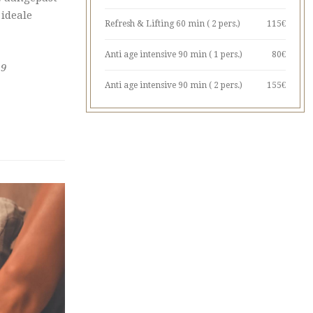
 ideale
Refresh & Lifting 60 min ( 2 pers.)
115€
Anti age intensive 90 min ( 1 pers.)
80€
19
Anti age intensive 90 min ( 2 pers.)
155€