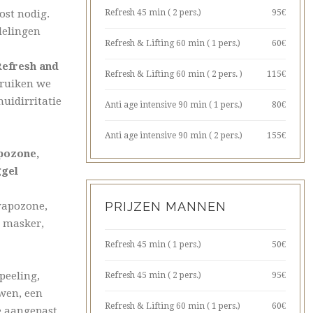
ost nodig.
Refresh 45 min ( 2 pers.)
95€
delingen
Refresh & Lifting 60 min ( 1 pers.)
60€
Refresh and
Refresh & Lifting 60 min ( 2 pers. )
115€
ruiken we
uidirritatie
Anti age intensive 90 min ( 1 pers.)
80€
Anti age intensive 90 min ( 2 pers.)
155€
apozone,
ggel
PRIJZEN MANNEN
 vapozone,
 masker,
Refresh 45 min ( 1 pers.)
50€
 peeling,
Refresh 45 min ( 2 pers.)
95€
wen, een
Refresh & Lifting 60 min ( 1 pers.)
60€
e aangepast