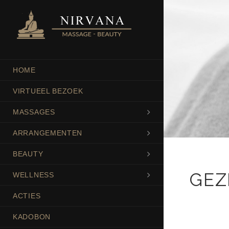
HOME
VIRTUEEL BEZOEK
MASSAGES
ARRANGEMENTEN
BEAUTY
GEZ
WELLNESS
ACTIES
KADOBON