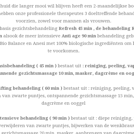
huid die langer mooi wil blijven heeft een 2-maandelijkse bo
ebben onze professionele therapeutes 3 doeltreffende behan
voorzien, zowel voor mannen als vrouwen.
 basis gezichtsbehandeling
Refresh 45 min , de behandeling
n
alsook de meer intensieve
Anti age 90 min
behandeling geb
Bio Balance en Anesi met 100% biologische ingrediënten om h
te voorkomen.
sisbehandeling ( 45 min )
bestaat uit
: reiniging, peeling, v
annende gezichtsmassage 10 min, masker, dagcrème en oo
fting behandeling ( 60 min )
bestaat uit : reiniging, peeling,
n van zwarte puntjes, ontspannende gezichtsmassage 15 min,
dagcrème en ooggel
ntensieve behandeling ( 90 min )
bestaat uit : diepe reiniging,
verwijderen van zwarte puntjes, bijwerken van de wenkbrau
 gezichtsmassage 20 min, masker, aanbrengen van dagcrèm