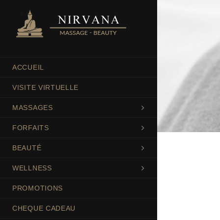
ACCUEIL
VISITE VIRTUELLE
MASSAGES
FORFAITS
BEAUTÉ
WELLNESS
PROMOTIONS
CHEQUE CADEAU