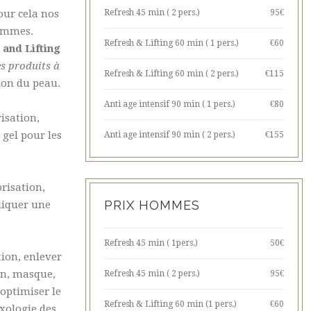
our cela nos
Refresh 45 min ( 2 pers.)
95€
femmes.
Refresh & Lifting 60 min ( 1 pers.)
€60
 and Lifting
s produits à
Refresh & Lifting 60 min ( 2 pers.)
€115
ion du peau.
Anti age intensif 90 min ( 1 pers.)
€80
risation,
gel pour les
Anti age intensif 90 min ( 2 pers.)
€155
risation,
PRIX HOMMES
liquer une
Refresh 45 min ( 1pers.)
50€
tion, enlever
in, masque,
Refresh 45 min ( 2 pers.)
95€
'optimiser le
Refresh & Lifting 60 min (1 pers.)
€60
exologie des