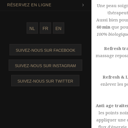
RÉSERVEZ EN LIGNE
Une peau soign
thérapeut
Aussi bien pou
60 min
que pou
NL
FR
EN
100% biologiqu
Refresh tra
SUIVEZ-NOUS SUR FACEBOOK
massage reposa
SUIVEZ-NOUS SUR INSTAGRAM
Refresh & L
SUIVEZ-NOUS SUR TWITTER
enlever les 
Anti age traîte
les points noi
appliquer une c
flux d'énergie