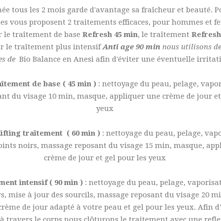
ée tous les 2 mois garde d'avantage sa fraîcheur et beauté. P
es vous proposent 2 traitements efficaces, pour hommes et 
r le traîtement de base
Refresh 45 min
, le traîtement
Refresh
r le traîtement plus intensif
Anti age 90 min
nous utilisons de
es de
Bio Balance en Anesi afin d'éviter une éventuelle irritat
îtement de base ( 45 min )
: nettoyage du peau, pelage, vapo
nt du visage 10 min, masque, appliquer une crème de jour et 
yeux
ifting traîtement ( 60 min )
: nettoyage du peau, pelage, vapo
points noirs, massage reposant du visage 15 min, masque, app
crème de jour et gel pour les yeux
ment intensif ( 90 min )
: nettoyage du peau, pelage, vaporisa
rs, mise à jour des sourcils, massage reposant du visage 20 m
rème de jour adapté à votre peau et gel pour les yeux. Afin d
 à travers le corps nous clôturons le traitement avec une refl